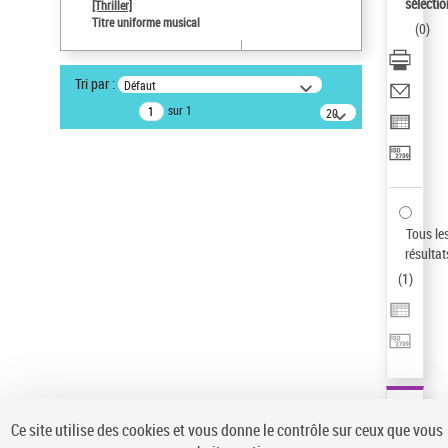
sélectio
[Thriller]
Pays
Titre uniforme musical
(
0
)
ne s'applique pas
Type de notice d'autorité
Tri par :
Défaut
Œuvre
sur 1
20
résultats/page
Statut de la notice d’autorité
Notice élémentaire
Sauvegarder votre recherche
AFFINER
Tous le
Type de notice d'autorité
résultat
(
1
)
Œuvre
(1)
Titre uniforme musical
(1)
Statut de la notice d’autorité
Pays
Auteur d’œuvre
Ce site utilise des cookies et vous donne le contrôle sur ceux que vous