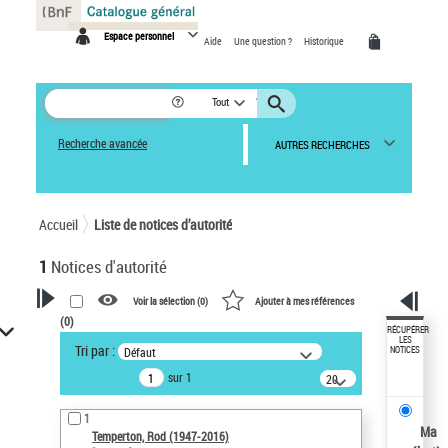
Panneau de gestion des cookies
Espace personnel
Aide
Une question ?
Historique
Tout
Recherche avancée
AUTRES RECHERCHES
Accueil
Liste de notices d’autorité
1
Notices d'autorité
Voir la sélection (
0
)
Ajouter à mes références
(
0
)
VOTRE RECHERCHE
RÉCUPÉRER
LES
Tri par :
Défaut
NOTICES
Recherche avancée dans les
sur 1
notices d’autorité
20
résultats/page
Œuvres liées à l'auteur :
1
Temperton, Rod (1947-2016)
Ma
Temperton, Rod (1947-2016)