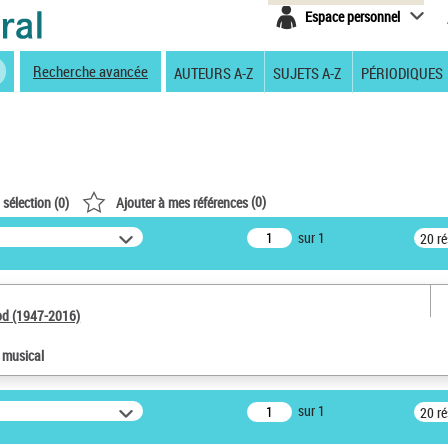
Espace personnel
Recherche avancée
AUTEURS A-Z
SUJETS A-Z
PÉRIODIQUES
(
0
)
 sélection (
0
)
Ajouter à mes références
sur 1
20 r
od (1947-2016)
e musical
sur 1
20 r