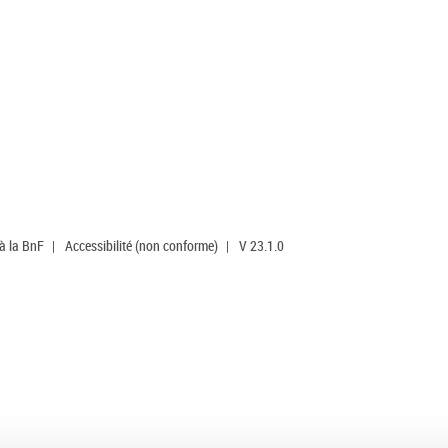
 à la BnF
|
Accessibilité (non conforme)
|
V 23.1.0