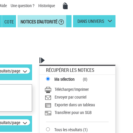
Aide
Une question ?
Historique
DANS UNIVERS
COTE
NOTICES D'AUTORITÉ
RÉCUPÉRER LES NOTICES
ésultats/page
Ma sélection
(
0
)
Télécharger/Imprimer
Envoyer par courriel
Exporter dans un tableau
Transférer pour un SGB
ésultats/page
Tous les résultats
(
1
)