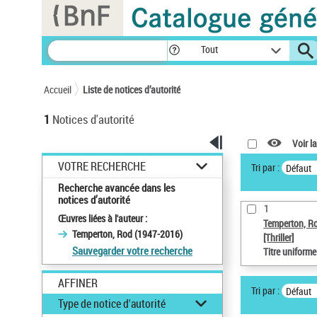
Panneau de gestion des cookies
Tout
Accueil
Liste de notices d’autorité
1
Notices d'autorité
Voir la
VOTRE RECHERCHE
Tri par :
Défaut
Recherche avancée dans les
notices d’autorité
1
Œuvres liées à l'auteur :
Temperton, R
Temperton, Rod (1947-2016)
[Thriller]
Sauvegarder votre recherche
Titre uniform
AFFINER
Tri par :
Défaut
Type de notice d'autorité