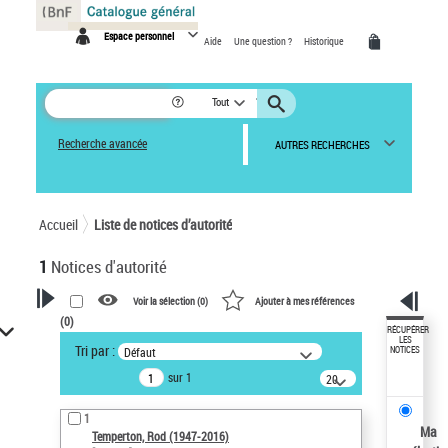
Panneau de gestion des cookies
Espace personnel
Aide
Une question ?
Historique
Tout
Recherche avancée
AUTRES RECHERCHES
Accueil
Liste de notices d’autorité
1
Notices d'autorité
Voir la sélection (
0
)
Ajouter à mes références
(
0
)
VOTRE RECHERCHE
RÉCUPÉRER
LES
Tri par :
Défaut
NOTICES
Recherche avancée dans les
sur 1
notices d’autorité
20
résultats/page
Œuvres liées à l'auteur :
1
Temperton, Rod (1947-2016)
Ma
Temperton, Rod (1947-2016)