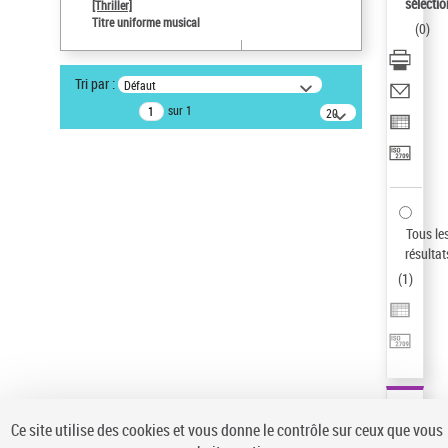
sélectio
[Thriller]
Auteur d’œuvre
Titre uniforme musical
(
0
)
Temperton, Rod (1947-2016)
Sauvegarder votre recherche
Tri par :
Défaut
AFFINER
sur 1
20
résultats/page
Type de notice d'autorité
Œuvre
(1)
Titre uniforme musical
(1)
Statut de la notice d’autorité
Tous le
résultat
Pays
(
1
)
Auteur d’œuvre
Ce site utilise des cookies et vous donne le contrôle sur ceux que vous