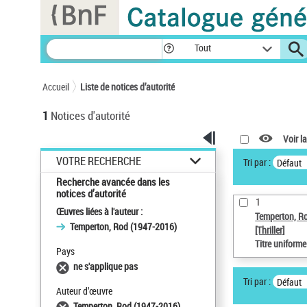
Panneau de gestion des cookies
Tout
Accueil
Liste de notices d’autorité
1
Notices d'autorité
Voir la
VOTRE RECHERCHE
Tri par :
Défaut
Recherche avancée dans les
notices d’autorité
1
Œuvres liées à l'auteur :
Temperton, R
Temperton, Rod (1947-2016)
[Thriller]
Titre uniform
Pays
ne s'applique pas
Tri par :
Défaut
Auteur d’œuvre
Temperton, Rod (1947-2016)