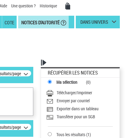
Aide
Une question ?
Historique
DANS UNIVERS
COTE
NOTICES D'AUTORITÉ
RÉCUPÉRER LES NOTICES
ésultats/page
Ma sélection
(
0
)
Télécharger/Imprimer
Envoyer par courriel
Exporter dans un tableau
Transférer pour un SGB
ésultats/page
Tous les résultats
(
1
)