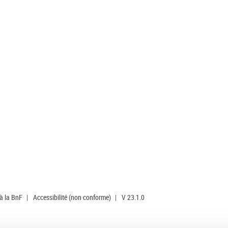
 à la BnF
|
Accessibilité (non conforme)
|
V 23.1.0