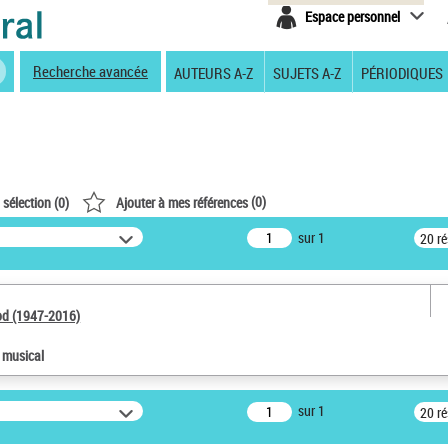
Espace personnel
Recherche avancée
AUTEURS A-Z
SUJETS A-Z
PÉRIODIQUES
(
0
)
 sélection (
0
)
Ajouter à mes références
sur 1
20 r
od (1947-2016)
e musical
sur 1
20 r