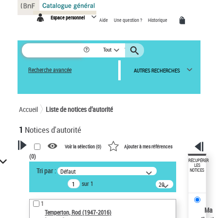
Panneau de gestion des cookies
Espace personnel
Aide
Une question ?
Historique
Tout
Recherche avancée
AUTRES RECHERCHES
Accueil
Liste de notices d’autorité
1
Notices d'autorité
Voir la sélection (
0
)
Ajouter à mes références
(
0
)
VOTRE RECHERCHE
RÉCUPÉRER
LES
Tri par :
Défaut
NOTICES
Recherche avancée dans les
sur 1
notices d’autorité
20
résultats/page
Œuvres liées à l'auteur :
1
Temperton, Rod (1947-2016)
Ma
Temperton, Rod (1947-2016)