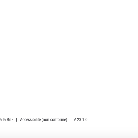
 à la BnF
|
Accessibilité (non conforme)
|
V 23.1.0