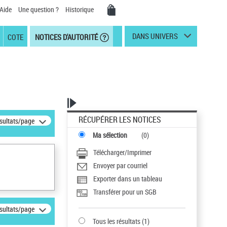
Aide
Une question ?
Historique
DANS UNIVERS
COTE
NOTICES D'AUTORITÉ
RÉCUPÉRER LES NOTICES
ésultats/page
Ma sélection
(
0
)
Télécharger/Imprimer
Envoyer par courriel
Exporter dans un tableau
Transférer pour un SGB
ésultats/page
Tous les résultats
(
1
)