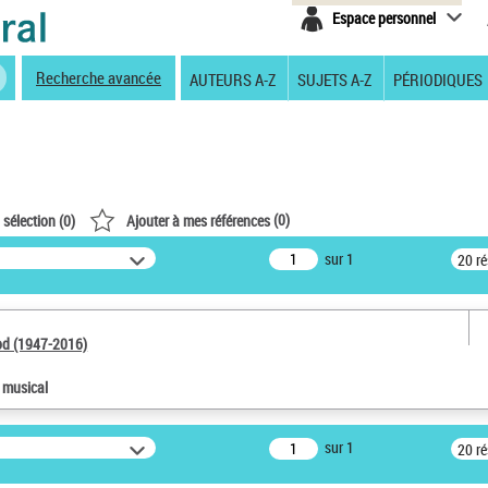
Espace personnel
Recherche avancée
AUTEURS A-Z
SUJETS A-Z
PÉRIODIQUES
(
0
)
 sélection (
0
)
Ajouter à mes références
sur 1
20 r
od (1947-2016)
e musical
sur 1
20 r