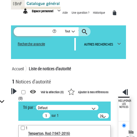
Panneau de gestion des cookies
Espace personnel
Aide
Une question ?
Historique
Tout
Recherche avancée
AUTRES RECHERCHES
Accueil
Liste de notices d’autorité
1
Notices d'autorité
Voir la sélection (
0
)
Ajouter à mes références
(
0
)
VOTRE RECHERCHE
RÉCUPÉRER
LES
Tri par :
Défaut
NOTICES
Recherche avancée dans les
sur 1
notices d’autorité
20
résultats/page
Œuvres liées à l'auteur :
1
Temperton, Rod (1947-2016)
Ma
Temperton, Rod (1947-2016)