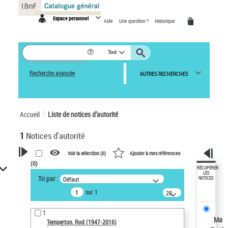
Panneau de gestion des cookies
Espace personnel
Aide
Une question ?
Historique
Tout
Recherche avancée
AUTRES RECHERCHES
Accueil
Liste de notices d’autorité
1
Notices d'autorité
Voir la sélection (
0
)
Ajouter à mes références
(
0
)
VOTRE RECHERCHE
RÉCUPÉRER
LES
Tri par :
Défaut
NOTICES
Recherche avancée dans les
sur 1
notices d’autorité
20
résultats/page
Œuvres liées à l'auteur :
1
Temperton, Rod (1947-2016)
Ma
Temperton, Rod (1947-2016)