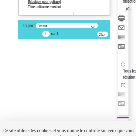
sélectio
[Musique pour guitare]
Type de notice d'autorité
Titre uniforme musical
(
0
)
Titre uniforme musical
Œuvre
Tri par :
Défaut
Pays
sur 1
20
ne s'applique pas
résultats/page
Sauvegarder votre recherche
AFFINER
Type de notice d'autorité
Tous le
Œuvre
(1)
résultat
Titre uniforme musical
(1)
(
1
)
Statut de la notice d’autorité
Pays
Auteur d’œuvre
Ce site utilise des cookies et vous donne le contrôle sur ceux que vous