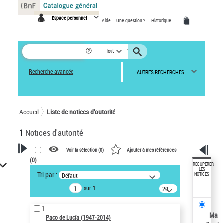
Panneau de gestion des cookies
Espace personnel
Aide
Une question ?
Historique
Tout
Recherche avancée
AUTRES RECHERCHES
Accueil
Liste de notices d’autorité
1
Notices d'autorité
Voir la sélection (
0
)
Ajouter à mes références
(
0
)
VOTRE RECHERCHE
RÉCUPÉRER
LES
Tri par :
Défaut
NOTICES
Recherche avancée dans les
sur 1
notices d’autorité
20
résultats/page
Œuvres liées à l'auteur :
1
Paco de Lucía (1947-2014)
Ma
Paco de Lucía (1947-2014)