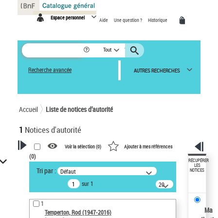
Panneau de gestion des cookies
Espace personnel
Aide
Une question ?
Historique
Tout
Recherche avancée
AUTRES RECHERCHES
Accueil
Liste de notices d’autorité
1
Notices d'autorité
Voir la sélection (
0
)
Ajouter à mes références
(
0
)
VOTRE RECHERCHE
RÉCUPÉRER
LES
Tri par :
Défaut
NOTICES
Recherche avancée dans les
sur 1
notices d’autorité
20
résultats/page
Œuvres liées à l'auteur :
1
Temperton, Rod (1947-2016)
Ma
Temperton, Rod (1947-2016)