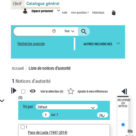
Panneau de gestion des cookies
Espace personnel
Aide
Une question ?
Historique
Tout
Recherche avancée
AUTRES RECHERCHES
Accueil
Liste de notices d’autorité
1
Notices d'autorité
Voir la sélection (
0
)
Ajouter à mes références
(
0
)
VOTRE RECHERCHE
RÉCUPÉRER
LES
Tri par :
Défaut
NOTICES
Recherche avancée dans les
sur 1
notices d’autorité
20
résultats/page
Œuvres liées à l'auteur :
1
Paco de Lucía (1947-2014)
Ma
Paco de Lucía (1947-2014)