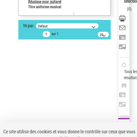
sélectio
[Musique pour guitare]
Type de notice d'autorité
Titre uniforme musical
(
0
)
Œuvre
Statut de la notice d’autorité
Tri par :
Défaut
Notice élémentaire
sur 1
20
Sauvegarder votre recherche
résultats/page
AFFINER
Type de notice d'autorité
Œuvre
(1)
Tous le
Titre uniforme musical
(1)
résultat
(
1
)
Statut de la notice d’autorité
Pays
Auteur d’œuvre
Ce site utilise des cookies et vous donne le contrôle sur ceux que vous