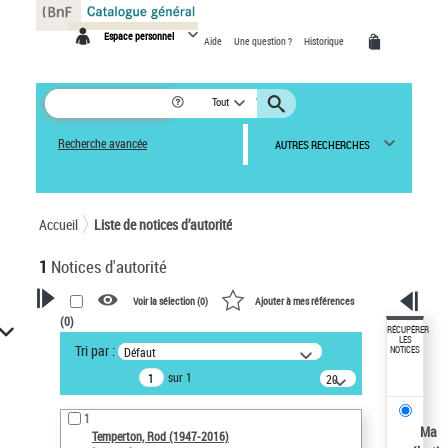
Panneau de gestion des cookies
Espace personnel
Aide
Une question ?
Historique
Tout
Recherche avancée
AUTRES RECHERCHES
Accueil
Liste de notices d’autorité
1
Notices d'autorité
Voir la sélection (
0
)
Ajouter à mes références
(
0
)
VOTRE RECHERCHE
RÉCUPÉRER
LES
Tri par :
Défaut
NOTICES
Recherche avancée dans les
sur 1
notices d’autorité
20
résultats/page
Œuvres liées à l'auteur :
1
Temperton, Rod (1947-2016)
Ma
Temperton, Rod (1947-2016)