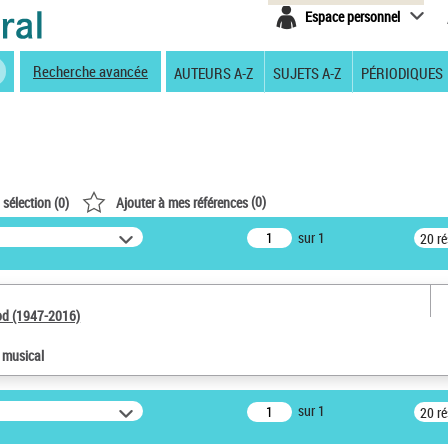
Espace personnel
Recherche avancée
AUTEURS A-Z
SUJETS A-Z
PÉRIODIQUES
(
0
)
 sélection (
0
)
Ajouter à mes références
sur 1
20 r
od (1947-2016)
e musical
sur 1
20 r