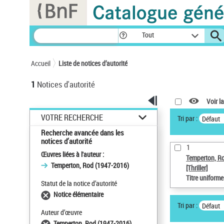
Panneau de gestion des cookies
Tout
Accueil
Liste de notices d’autorité
1
Notices d'autorité
Voir la
VOTRE RECHERCHE
Tri par :
Défaut
Recherche avancée dans les
notices d’autorité
1
Œuvres liées à l'auteur :
Temperton, R
Temperton, Rod (1947-2016)
[Thriller]
Titre uniform
Statut de la notice d’autorité
Notice élémentaire
Tri par :
Défaut
Auteur d’œuvre
Temperton, Rod (1947-2016)