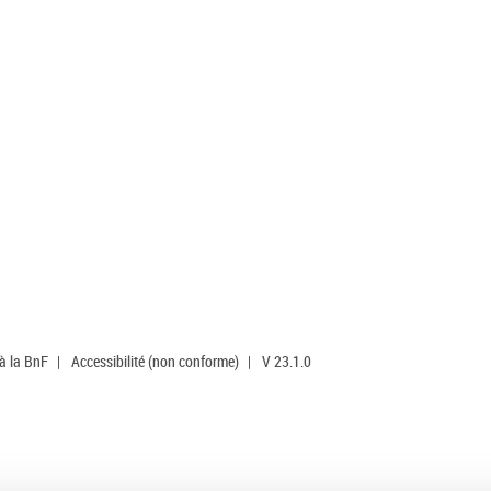
 à la BnF
|
Accessibilité (non conforme)
|
V 23.1.0