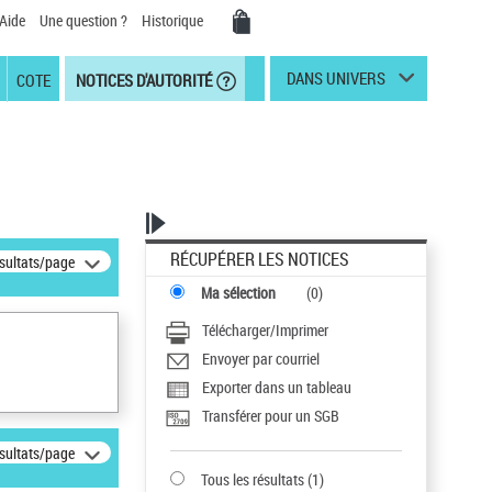
Aide
Une question ?
Historique
DANS UNIVERS
COTE
NOTICES D'AUTORITÉ
RÉCUPÉRER LES NOTICES
ésultats/page
Ma sélection
(
0
)
Télécharger/Imprimer
Envoyer par courriel
Exporter dans un tableau
Transférer pour un SGB
ésultats/page
Tous les résultats
(
1
)