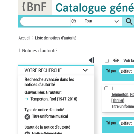
Panneau de gestion des cookies
Tout
Accueil
Liste de notices d’autorité
1
Notices d'autorité
Voir la
VOTRE RECHERCHE
Tri par :
Défaut
Recherche avancée dans les
notices d’autorité
1
Œuvres liées à l'auteur :
Temperton, R
Temperton, Rod (1947-2016)
[Thriller]
Titre uniform
Type de notice d'autorité
Titre uniforme musical
Tri par :
Défaut
Statut de la notice d’autorité
Notice élémentaire