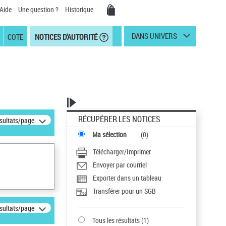
Aide
Une question ?
Historique
DANS UNIVERS
COTE
NOTICES D'AUTORITÉ
RÉCUPÉRER LES NOTICES
ésultats/page
Ma sélection
(
0
)
Télécharger/Imprimer
Envoyer par courriel
Exporter dans un tableau
Transférer pour un SGB
ésultats/page
Tous les résultats
(
1
)