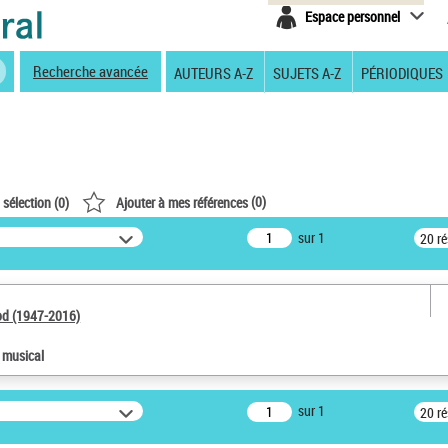
Espace personnel
Recherche avancée
AUTEURS A-Z
SUJETS A-Z
PÉRIODIQUES
(
0
)
 sélection (
0
)
Ajouter à mes références
sur 1
20 r
od (1947-2016)
e musical
sur 1
20 r