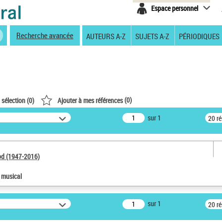
Espace personnel
Recherche avancée
AUTEURS A-Z
SUJETS A-Z
PÉRIODIQUES
(
0
)
 sélection (
0
)
Ajouter à mes références
sur 1
20 r
od (1947-2016)
e musical
sur 1
20 r