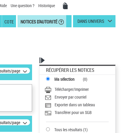
Aide
Une question ?
Historique
DANS UNIVERS
COTE
NOTICES D'AUTORITÉ
RÉCUPÉRER LES NOTICES
ésultats/page
Ma sélection
(
0
)
Télécharger/Imprimer
Envoyer par courriel
Exporter dans un tableau
Transférer pour un SGB
ésultats/page
Tous les résultats
(
1
)