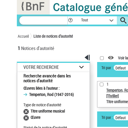
Panneau de gestion des cookies
Tout
Accueil
Liste de notices d’autorité
1
Notices d'autorité
Voir la
VOTRE RECHERCHE
Tri par :
Défaut
Recherche avancée dans les
notices d’autorité
1
Œuvres liées à l'auteur :
Temperton, R
Temperton, Rod (1947-2016)
[Thriller]
Titre uniform
Type de notice d'autorité
Titre uniforme musical
Tri par :
Œuvre
Défaut
Statut de la notice d’autorité