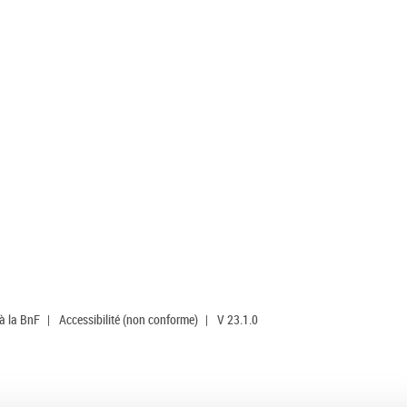
 à la BnF
|
Accessibilité (non conforme)
|
V 23.1.0