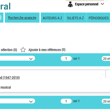
Espace personnel
Recherche avancée
AUTEURS A-Z
SUJETS A-Z
PÉRIODIQUES
(
0
)
 sélection (
0
)
Ajouter à mes références
sur 1
20 r
od (1947-2016)
e musical
sur 1
20 r