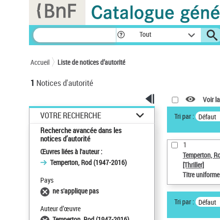
Panneau de gestion des cookies
Tout
Accueil
Liste de notices d’autorité
1
Notices d'autorité
Voir la
VOTRE RECHERCHE
Tri par :
Défaut
Recherche avancée dans les
notices d’autorité
1
Œuvres liées à l'auteur :
Temperton, R
Temperton, Rod (1947-2016)
[Thriller]
Titre uniform
Pays
ne s'applique pas
Tri par :
Défaut
Auteur d’œuvre
Temperton, Rod (1947-2016)