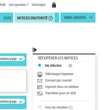
Aide
Une question ?
Historique
DANS UNIVERS
COTE
NOTICES D'AUTORITÉ
RÉCUPÉRER LES NOTICES
ésultats/page
Ma sélection
(
0
)
Télécharger/Imprimer
Envoyer par courriel
Exporter dans un tableau
Transférer pour un SGB
ésultats/page
Tous les résultats
(
1
)