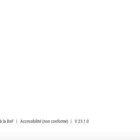
 à la BnF
|
Accessibilité (non conforme)
|
V 23.1.0