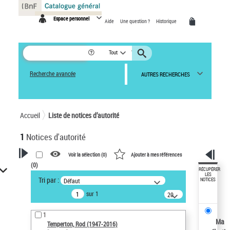
Panneau de gestion des cookies
Espace personnel
Aide
Une question ?
Historique
Tout
Recherche avancée
AUTRES RECHERCHES
Accueil
Liste de notices d’autorité
1
Notices d'autorité
Voir la sélection (
0
)
Ajouter à mes références
(
0
)
VOTRE RECHERCHE
RÉCUPÉRER
LES
Tri par :
Défaut
NOTICES
Recherche avancée dans les
sur 1
notices d’autorité
20
résultats/page
Œuvres liées à l'auteur :
1
Temperton, Rod (1947-2016)
Ma
Temperton, Rod (1947-2016)