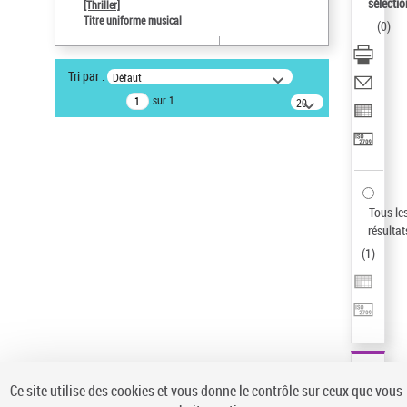
Sauvegarder votre recherche
sélectio
[Thriller]
Titre uniforme musical
(
0
)
AFFINER
Type de notice d'autorité
Tri par :
Défaut
Œuvre
(1)
sur 1
20
résultats/page
Titre uniforme musical
(1)
Statut de la notice d’autorité
Pays
Auteur d’œuvre
Tous le
résultat
(
1
)
Ce site utilise des cookies et vous donne le contrôle sur ceux que vous