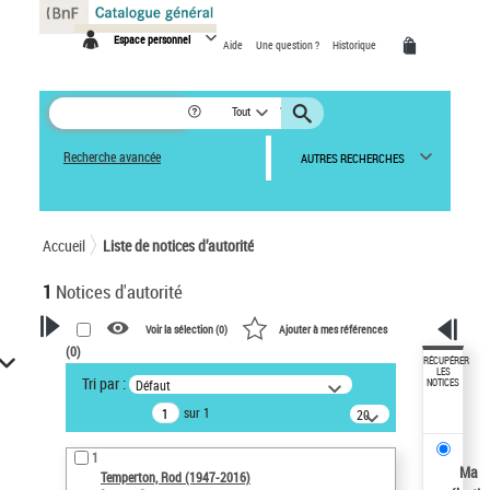
Panneau de gestion des cookies
Espace personnel
Aide
Une question ?
Historique
Tout
Recherche avancée
AUTRES RECHERCHES
Accueil
Liste de notices d’autorité
1
Notices d'autorité
Voir la sélection (
0
)
Ajouter à mes références
(
0
)
VOTRE RECHERCHE
RÉCUPÉRER
LES
Tri par :
Défaut
NOTICES
Recherche avancée dans les
sur 1
notices d’autorité
20
résultats/page
Œuvres liées à l'auteur :
1
Temperton, Rod (1947-2016)
Ma
Temperton, Rod (1947-2016)