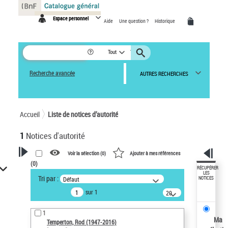
Panneau de gestion des cookies
Espace personnel
Aide
Une question ?
Historique
Tout
Recherche avancée
AUTRES RECHERCHES
Accueil
Liste de notices d’autorité
1
Notices d'autorité
Voir la sélection (
0
)
Ajouter à mes références
(
0
)
VOTRE RECHERCHE
RÉCUPÉRER
LES
Tri par :
Défaut
NOTICES
Recherche avancée dans les
sur 1
notices d’autorité
20
résultats/page
Œuvres liées à l'auteur :
1
Temperton, Rod (1947-2016)
Ma
Temperton, Rod (1947-2016)