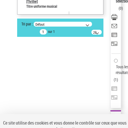
Sauvegarder votre recherche
sélectio
[Thriller]
Titre uniforme musical
(
0
)
AFFINER
Type de notice d'autorité
Tri par :
Défaut
Œuvre
(1)
sur 1
20
résultats/page
Titre uniforme musical
(1)
Statut de la notice d’autorité
Pays
Auteur d’œuvre
Tous le
résultat
(
1
)
Ce site utilise des cookies et vous donne le contrôle sur ceux que vous