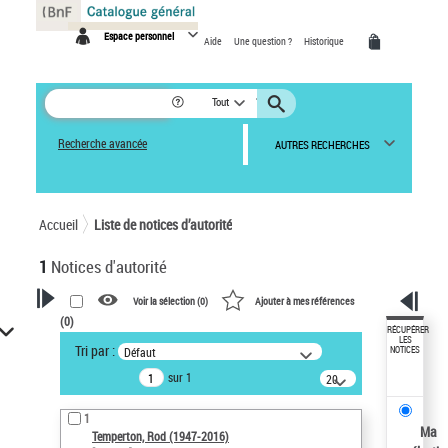
Panneau de gestion des cookies
Espace personnel
Aide
Une question ?
Historique
Tout
Recherche avancée
AUTRES RECHERCHES
Accueil
Liste de notices d’autorité
1
Notices d'autorité
Voir la sélection (
0
)
Ajouter à mes références
(
0
)
VOTRE RECHERCHE
RÉCUPÉRER
LES
Tri par :
Défaut
NOTICES
Recherche avancée dans les
sur 1
notices d’autorité
20
résultats/page
Œuvres liées à l'auteur :
1
Temperton, Rod (1947-2016)
Ma
Temperton, Rod (1947-2016)