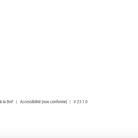
 à la BnF
|
Accessibilité (non conforme)
|
V 23.1.0