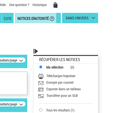
Aide
Une question ?
Historique
DANS UNIVERS
COTE
NOTICES D'AUTORITÉ
RÉCUPÉRER LES NOTICES
ésultats/page
Ma sélection
(
0
)
Télécharger/Imprimer
Envoyer par courriel
Exporter dans un tableau
Transférer pour un SGB
ésultats/page
Tous les résultats
(
1
)