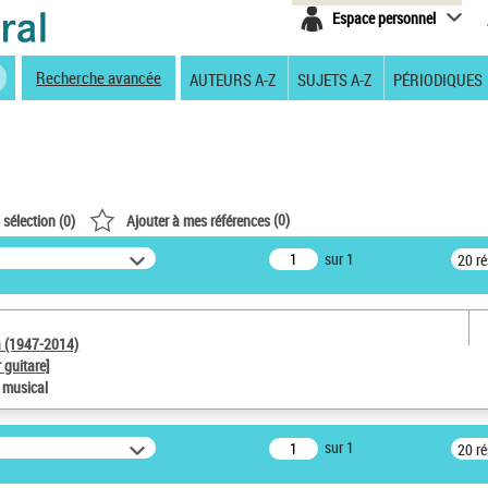
Espace personnel
Recherche avancée
AUTEURS A-Z
SUJETS A-Z
PÉRIODIQUES
(
0
)
 sélection (
0
)
Ajouter à mes références
sur 1
20 r
a (1947-2014)
 guitare]
e musical
sur 1
20 r