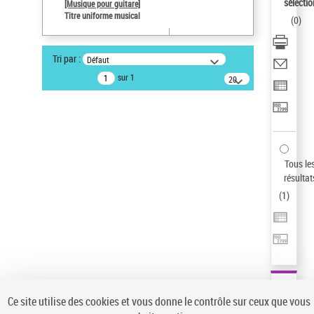
sélectio
[Musique pour guitare]
Statut de la notice d’autorité
Titre uniforme musical
(
0
)
Notice élémentaire
Pays
Tri par :
Défaut
ne s'applique pas
sur 1
20
Sauvegarder votre recherche
résultats/page
AFFINER
Type de notice d'autorité
Œuvre
(1)
Tous le
Titre uniforme musical
(1)
résultat
(
1
)
Statut de la notice d’autorité
Pays
Auteur d’œuvre
Ce site utilise des cookies et vous donne le contrôle sur ceux que vous