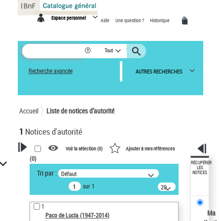
Panneau de gestion des cookies
Espace personnel
Aide
Une question ?
Historique
Tout
Recherche avancée
AUTRES RECHERCHES
Accueil
Liste de notices d’autorité
1
Notices d'autorité
Voir la sélection (
0
)
Ajouter à mes références
(
0
)
VOTRE RECHERCHE
RÉCUPÉRER
LES
Tri par :
Défaut
NOTICES
Recherche avancée dans les
sur 1
notices d’autorité
20
résultats/page
Œuvres liées à l'auteur :
1
Paco de Lucía (1947-2014)
Ma
Paco de Lucía (1947-2014)