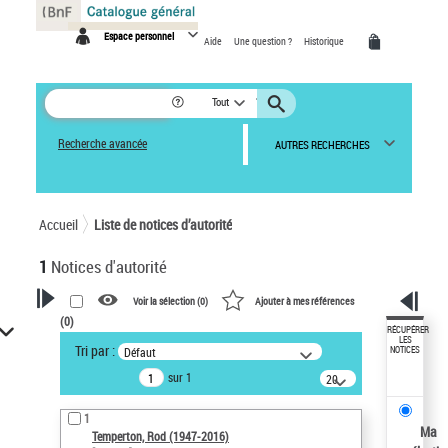
Panneau de gestion des cookies
Espace personnel
Aide
Une question ?
Historique
Tout
Recherche avancée
AUTRES RECHERCHES
Accueil
Liste de notices d’autorité
1
Notices d'autorité
Voir la sélection (
0
)
Ajouter à mes références
(
0
)
VOTRE RECHERCHE
RÉCUPÉRER
LES
Tri par :
Défaut
NOTICES
Recherche avancée dans les
sur 1
notices d’autorité
20
résultats/page
Œuvres liées à l'auteur :
1
Temperton, Rod (1947-2016)
Ma
Temperton, Rod (1947-2016)