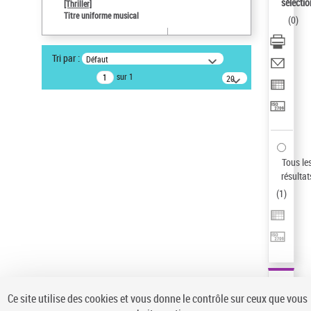
sélectio
[Thriller]
Auteur d’œuvre
Titre uniforme musical
(
0
)
Temperton, Rod (1947-2016)
Sauvegarder votre recherche
Tri par :
Défaut
AFFINER
sur 1
20
résultats/page
Type de notice d'autorité
Œuvre
(1)
Titre uniforme musical
(1)
Statut de la notice d’autorité
Tous le
résultat
Pays
(
1
)
Auteur d’œuvre
Ce site utilise des cookies et vous donne le contrôle sur ceux que vous