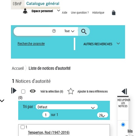
Panneau de gestion des cookies
Espace personnel
Aide
Une question ?
Historique
Tout
Recherche avancée
AUTRES RECHERCHES
Accueil
Liste de notices d’autorité
1
Notices d'autorité
Voir la sélection (
0
)
Ajouter à mes références
(
0
)
VOTRE RECHERCHE
RÉCUPÉRER
LES
Tri par :
Défaut
NOTICES
Recherche avancée dans les
sur 1
notices d’autorité
20
résultats/page
Œuvres liées à l'auteur :
1
Temperton, Rod (1947-2016)
Ma
Temperton, Rod (1947-2016)