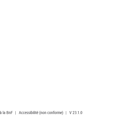
 à la BnF
|
Accessibilité (non conforme)
|
V 23.1.0