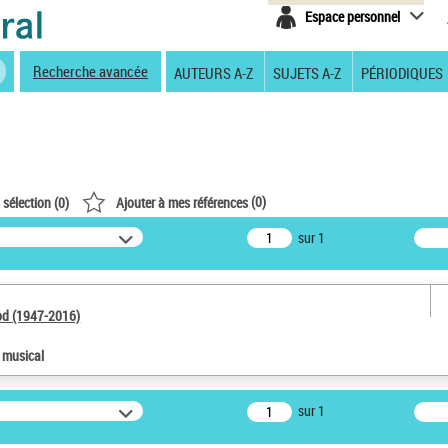
Espace personnel
Recherche avancée
AUTEURS A-Z
SUJETS A-Z
PÉRIODIQUES
(
0
)
 sélection (
0
)
Ajouter à mes références
sur 1
od (1947-2016)
e musical
sur 1