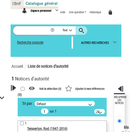
Panneau de gestion des cookies
Espace personnel
Aide
Une question ?
Historique
Tout
Recherche avancée
AUTRES RECHERCHES
Accueil
Liste de notices d’autorité
1
Notices d'autorité
Voir la sélection (
0
)
Ajouter à mes références
(
0
)
VOTRE RECHERCHE
RÉCUPÉRER
LES
Tri par :
Défaut
NOTICES
Recherche avancée dans les
sur 1
notices d’autorité
20
résultats/page
Œuvres liées à l'auteur :
1
Temperton, Rod (1947-2016)
Ma
Temperton, Rod (1947-2016)