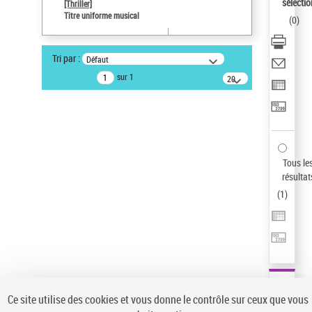
sélectio
[Thriller]
Pays
Titre uniforme musical
(
0
)
ne s'applique pas
Sauvegarder votre recherche
Tri par :
Défaut
AFFINER
sur 1
20
résultats/page
Type de notice d'autorité
Œuvre
(1)
Titre uniforme musical
(1)
Statut de la notice d’autorité
Tous le
résultat
Pays
(
1
)
Auteur d’œuvre
Ce site utilise des cookies et vous donne le contrôle sur ceux que vous