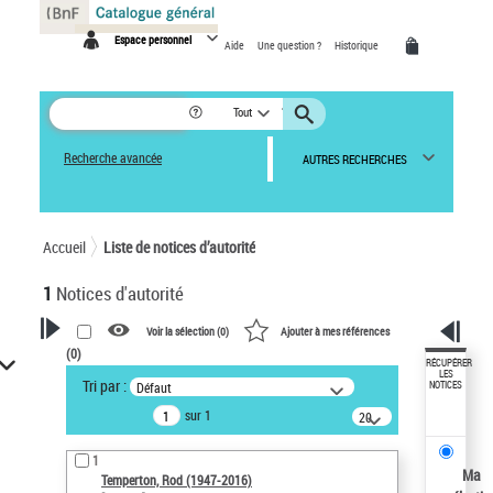
Panneau de gestion des cookies
Espace personnel
Aide
Une question ?
Historique
Tout
Recherche avancée
AUTRES RECHERCHES
Accueil
Liste de notices d’autorité
1
Notices d'autorité
Voir la sélection (
0
)
Ajouter à mes références
(
0
)
VOTRE RECHERCHE
RÉCUPÉRER
LES
Tri par :
Défaut
NOTICES
Recherche avancée dans les
sur 1
notices d’autorité
20
résultats/page
Œuvres liées à l'auteur :
1
Temperton, Rod (1947-2016)
Ma
Temperton, Rod (1947-2016)