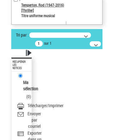
Temperton, Rod (1947-2016)
[Thriller]
Titre uniforme musical
Tri par :
sur 1
RÉCUPÉRER
LES
NOTICES
Ma
sélection
(
0
)
Télécharger/Imprimer
Envoyer
par
courriel
Exporter
dans un