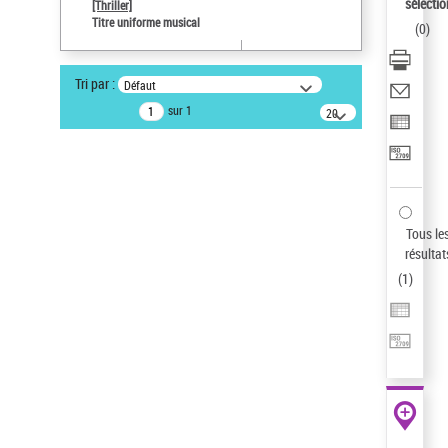
sélectio
[Thriller]
Pays
Titre uniforme musical
(
0
)
ne s'applique pas
Auteur d’œuvre
Tri par :
Défaut
Temperton, Rod (1947-2016)
sur 1
20
résultats/page
Type de notice d'autorité
Œuvre
Sauvegarder votre recherche
AFFINER
Tous le
Type de notice d'autorité
résultat
(
1
)
Œuvre
(1)
Titre uniforme musical
(1)
Statut de la notice d’autorité
Pays
Auteur d’œuvre