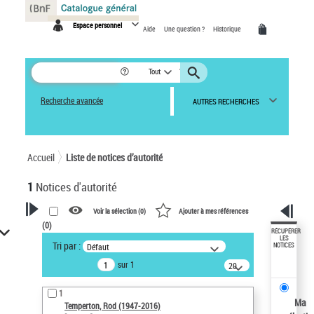
Espace personnel
Aide
Une question ?
Historique
Tout
Recherche avancée
AUTRES RECHERCHES
Accueil
Liste de notices d’autorité
1
Notices d'autorité
Voir la sélection (
0
)
Ajouter à mes références
(
0
)
VOTRE RECHERCHE
RÉCUPÉRER
LES
Tri par :
Défaut
NOTICES
Recherche avancée dans les
sur 1
notices d’autorité
20
résultats/page
Œuvres liées à l'auteur :
1
Temperton, Rod (1947-2016)
Ma
Temperton, Rod (1947-2016)