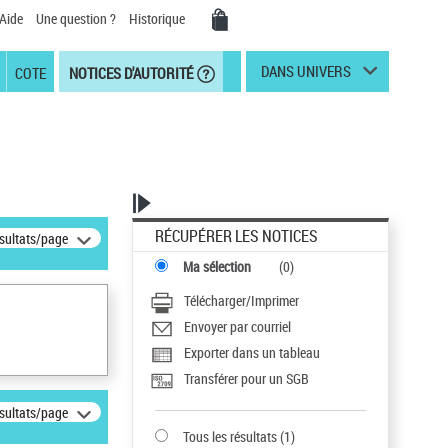
Aide
Une question ?
Historique
DANS UNIVERS
COTE
NOTICES D'AUTORITÉ
RÉCUPÉRER LES NOTICES
ésultats/page
Ma sélection
(
0
)
Télécharger/Imprimer
Envoyer par courriel
Exporter dans un tableau
Transférer pour un SGB
ésultats/page
Tous les résultats
(
1
)