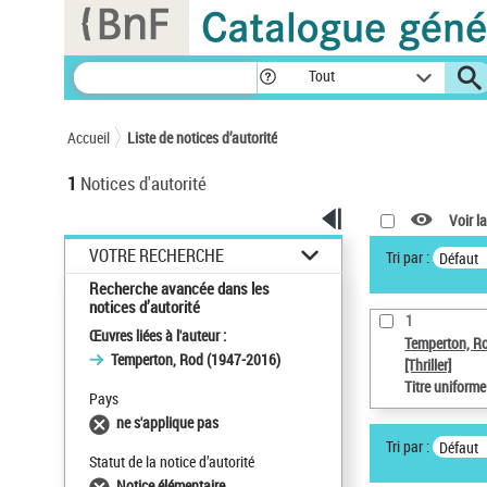
Panneau de gestion des cookies
Tout
Accueil
Liste de notices d’autorité
1
Notices d'autorité
Voir la
VOTRE RECHERCHE
Tri par :
Défaut
Recherche avancée dans les
notices d’autorité
1
Œuvres liées à l'auteur :
Temperton, R
Temperton, Rod (1947-2016)
[Thriller]
Titre uniform
Pays
ne s'applique pas
Tri par :
Défaut
Statut de la notice d’autorité
Notice élémentaire