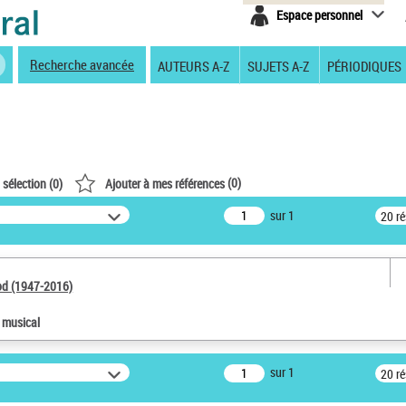
Espace personnel
Recherche avancée
AUTEURS A-Z
SUJETS A-Z
PÉRIODIQUES
(
0
)
 sélection (
0
)
Ajouter à mes références
sur 1
20 r
od (1947-2016)
e musical
sur 1
20 r