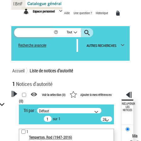
Panneau de gestion des cookies
Espace personnel
Aide
Une question ?
Historique
Tout
Recherche avancée
AUTRES RECHERCHES
Accueil
Liste de notices d’autorité
1
Notices d'autorité
Voir la sélection (
0
)
Ajouter à mes références
(
0
)
VOTRE RECHERCHE
RÉCUPÉRER
LES
Tri par :
Défaut
NOTICES
Recherche avancée dans les
sur 1
notices d’autorité
20
résultats/page
Œuvres liées à l'auteur :
1
Temperton, Rod (1947-2016)
Ma
Temperton, Rod (1947-2016)