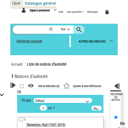
Panneau de gestion des cookies
Espace personnel
Aide
Une question ?
Historique
Tout
Recherche avancée
AUTRES RECHERCHES
Accueil
Liste de notices d’autorité
1
Notices d'autorité
Voir la sélection (
0
)
Ajouter à mes références
(
0
)
VOTRE RECHERCHE
RÉCUPÉRER
LES
Tri par :
Défaut
NOTICES
Recherche avancée dans les
sur 1
notices d’autorité
20
résultats/page
Œuvres liées à l'auteur :
1
Temperton, Rod (1947-2016)
Ma
Temperton, Rod (1947-2016)