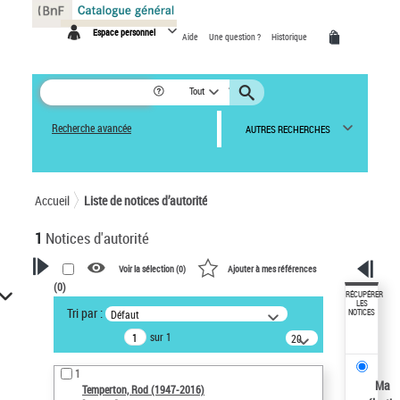
Panneau de gestion des cookies
Espace personnel
Aide
Une question ?
Historique
Tout
Recherche avancée
AUTRES RECHERCHES
Accueil
Liste de notices d’autorité
1
Notices d'autorité
Voir la sélection (
0
)
Ajouter à mes références
(
0
)
VOTRE RECHERCHE
RÉCUPÉRER
LES
Tri par :
Défaut
NOTICES
Recherche avancée dans les
sur 1
notices d’autorité
20
résultats/page
Œuvres liées à l'auteur :
1
Temperton, Rod (1947-2016)
Ma
Temperton, Rod (1947-2016)