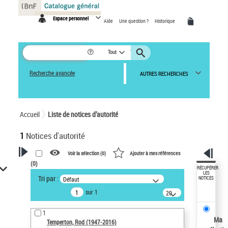
Panneau de gestion des cookies
Espace personnel
Aide
Une question ?
Historique
Tout
Recherche avancée
AUTRES RECHERCHES
Accueil
Liste de notices d’autorité
1
Notices d'autorité
Voir la sélection (
0
)
Ajouter à mes références
(
0
)
VOTRE RECHERCHE
RÉCUPÉRER
LES
Tri par :
Défaut
NOTICES
Recherche avancée dans les
sur 1
notices d’autorité
20
résultats/page
Œuvres liées à l'auteur :
1
Temperton, Rod (1947-2016)
Ma
Temperton, Rod (1947-2016)