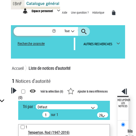
Panneau de gestion des cookies
Espace personnel
Aide
Une question ?
Historique
Tout
Recherche avancée
AUTRES RECHERCHES
Accueil
Liste de notices d’autorité
1
Notices d'autorité
Voir la sélection (
0
)
Ajouter à mes références
(
0
)
VOTRE RECHERCHE
RÉCUPÉRER
LES
Tri par :
Défaut
NOTICES
Recherche avancée dans les
sur 1
notices d’autorité
20
résultats/page
Œuvres liées à l'auteur :
1
Temperton, Rod (1947-2016)
Ma
Temperton, Rod (1947-2016)