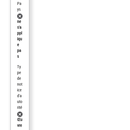
Pa
ys
ne
s'a
ppl
iqu
e
pa
s
Ty
pe
de
not
ice
d'a
uto
rité
Œu
vre