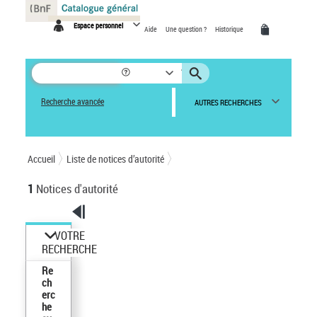
Panneau de gestion des cookies
Espace personnel
Aide
Une question ?
Historique
Recherche avancée
AUTRES RECHERCHES
Accueil
Liste de notices d’autorité
1
Notices d'autorité
VOTRE
RECHERCHE
Re
ch
erc
he