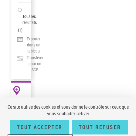
Tous les
résultats
(
1
)
Exporter
dans un
tableau
Transférer
pour un
SGB
AUTRES
RESSOURCES
Ce site utilise des cookies et vous donne le contrôle sur ceux que
data.bnf.fr
vous souhaitez activer
TOUT ACCEPTER
TOUT REFUSER