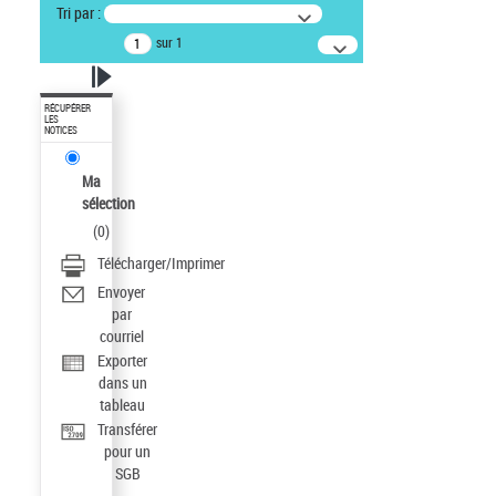
Tri par :
sur 1
RÉCUPÉRER
LES
NOTICES
Ma
sélection
(
0
)
Télécharger/Imprimer
Envoyer
par
courriel
Exporter
dans un
tableau
Transférer
pour un
SGB