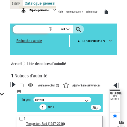
Panneau de gestion des cookies
Espace personnel
Aide
Une question ?
Historique
Tout
Recherche avancée
AUTRES RECHERCHES
Accueil
Liste de notices d’autorité
1
Notices d'autorité
Voir la sélection (
0
)
Ajouter à mes références
(
0
)
VOTRE RECHERCHE
RÉCUPÉRER
LES
Tri par :
Défaut
NOTICES
Recherche avancée dans les
sur 1
notices d’autorité
20
résultats/page
Œuvres liées à l'auteur :
1
Temperton, Rod (1947-2016)
Ma
Temperton, Rod (1947-2016)