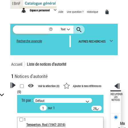
Panneau de gestion des cookies
Espace personnel
Aide
Une question ?
Historique
Tout
Recherche avancée
AUTRES RECHERCHES
Accueil
Liste de notices d’autorité
1
Notices d'autorité
Voir la sélection (
0
)
Ajouter à mes références
(
0
)
VOTRE RECHERCHE
RÉCUPÉRER
LES
Tri par :
Défaut
NOTICES
Recherche avancée dans les
sur 1
notices d’autorité
20
résultats/page
Œuvres liées à l'auteur :
1
Temperton, Rod (1947-2016)
Ma
Temperton, Rod (1947-2016)