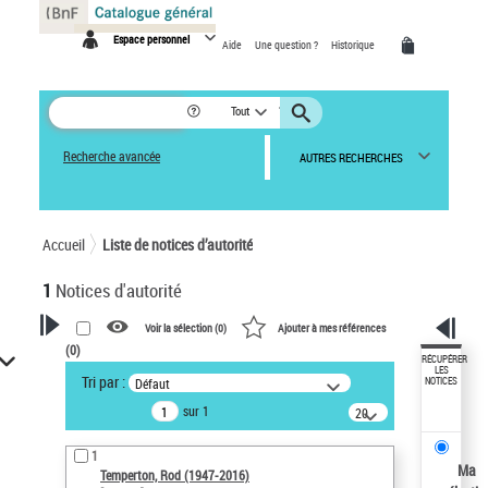
Panneau de gestion des cookies
Espace personnel
Aide
Une question ?
Historique
Tout
Recherche avancée
AUTRES RECHERCHES
Accueil
Liste de notices d’autorité
1
Notices d'autorité
Voir la sélection (
0
)
Ajouter à mes références
(
0
)
VOTRE RECHERCHE
RÉCUPÉRER
LES
Tri par :
Défaut
NOTICES
Recherche avancée dans les
sur 1
notices d’autorité
20
résultats/page
Œuvres liées à l'auteur :
1
Temperton, Rod (1947-2016)
Ma
Temperton, Rod (1947-2016)