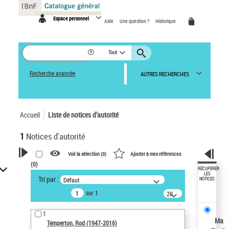
Panneau de gestion des cookies
Espace personnel
Aide
Une question ?
Historique
Tout
Recherche avancée
AUTRES RECHERCHES
Accueil
Liste de notices d’autorité
1
Notices d'autorité
Voir la sélection (
0
)
Ajouter à mes références
(
0
)
VOTRE RECHERCHE
RÉCUPÉRER
LES
Tri par :
Défaut
NOTICES
Recherche avancée dans les
sur 1
notices d’autorité
20
résultats/page
Œuvres liées à l'auteur :
1
Temperton, Rod (1947-2016)
Ma
Temperton, Rod (1947-2016)