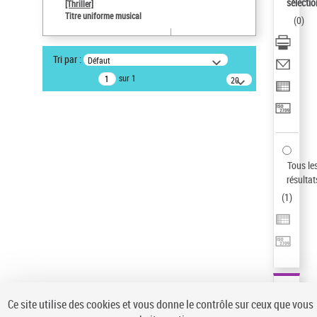
sélectio
[Thriller]
Pays
Titre uniforme musical
(
0
)
ne s'applique pas
Type de notice d'autorité
Tri par :
Défaut
Titre uniforme musical
sur 1
20
Œuvre
résultats/page
Sauvegarder votre recherche
AFFINER
Type de notice d'autorité
Tous le
Œuvre
(1)
résultat
Titre uniforme musical
(1)
(
1
)
Statut de la notice d’autorité
Pays
Auteur d’œuvre
Ce site utilise des cookies et vous donne le contrôle sur ceux que vous