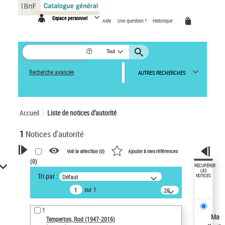
Panneau de gestion des cookies
Espace personnel
Aide
Une question ?
Historique
Tout
Recherche avancée
AUTRES RECHERCHES
Accueil
Liste de notices d’autorité
1
Notices d'autorité
Voir la sélection (
0
)
Ajouter à mes références
(
0
)
VOTRE RECHERCHE
RÉCUPÉRER
LES
Tri par :
Défaut
NOTICES
Recherche avancée dans les
sur 1
notices d’autorité
20
résultats/page
Œuvres liées à l'auteur :
1
Temperton, Rod (1947-2016)
Ma
Temperton, Rod (1947-2016)