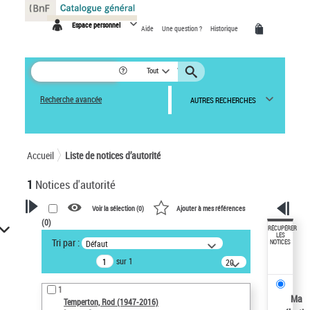
Panneau de gestion des cookies
Espace personnel
Aide
Une question ?
Historique
Tout
Recherche avancée
AUTRES RECHERCHES
Accueil
Liste de notices d’autorité
1
Notices d'autorité
Voir la sélection (
0
)
Ajouter à mes références
(
0
)
VOTRE RECHERCHE
RÉCUPÉRER
LES
Tri par :
Défaut
NOTICES
Recherche avancée dans les
sur 1
notices d’autorité
20
résultats/page
Œuvres liées à l'auteur :
1
Temperton, Rod (1947-2016)
Ma
Temperton, Rod (1947-2016)