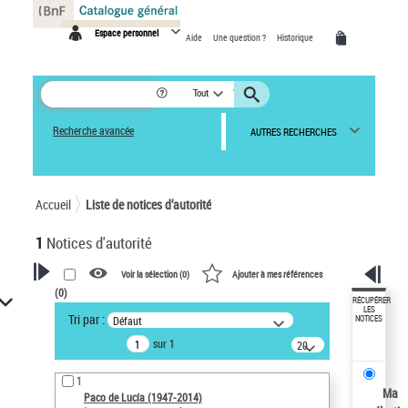
Panneau de gestion des cookies
Espace personnel
Aide
Une question ?
Historique
Tout
Recherche avancée
AUTRES RECHERCHES
Accueil
Liste de notices d’autorité
1
Notices d'autorité
Voir la sélection (
0
)
Ajouter à mes références
(
0
)
VOTRE RECHERCHE
RÉCUPÉRER
LES
Tri par :
Défaut
NOTICES
Recherche avancée dans les
sur 1
notices d’autorité
20
résultats/page
Œuvres liées à l'auteur :
1
Paco de Lucía (1947-2014)
Ma
Paco de Lucía (1947-2014)