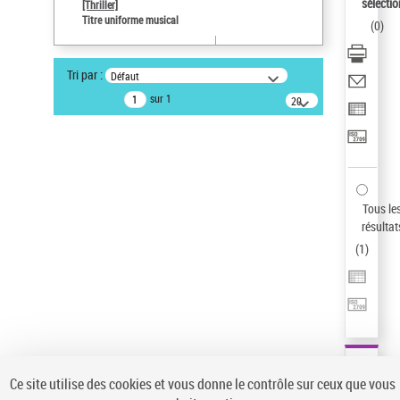
sélectio
[Thriller]
Pays
Titre uniforme musical
(
0
)
ne s'applique pas
Sauvegarder votre recherche
Tri par :
Défaut
AFFINER
sur 1
20
résultats/page
Type de notice d'autorité
Œuvre
(1)
Titre uniforme musical
(1)
Statut de la notice d’autorité
Tous le
résultat
Pays
(
1
)
Auteur d’œuvre
Ce site utilise des cookies et vous donne le contrôle sur ceux que vous