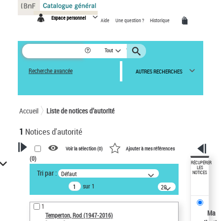
Panneau de gestion des cookies
Espace personnel
Aide
Une question ?
Historique
Tout
Recherche avancée
AUTRES RECHERCHES
Accueil
Liste de notices d’autorité
1
Notices d'autorité
Voir la sélection (
0
)
Ajouter à mes références
(
0
)
VOTRE RECHERCHE
RÉCUPÉRER
LES
Tri par :
Défaut
NOTICES
Recherche avancée dans les
sur 1
notices d’autorité
20
résultats/page
Œuvres liées à l'auteur :
1
Temperton, Rod (1947-2016)
Ma
Temperton, Rod (1947-2016)