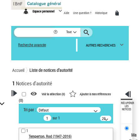
Panneau de gestion des cookies
Espace personnel
Aide
Une question ?
Historique
Tout
Recherche avancée
AUTRES RECHERCHES
Accueil
Liste de notices d’autorité
1
Notices d'autorité
Voir la sélection (
0
)
Ajouter à mes références
(
0
)
VOTRE RECHERCHE
RÉCUPÉRER
LES
Tri par :
Défaut
NOTICES
Recherche avancée dans les
sur 1
notices d’autorité
20
résultats/page
Œuvres liées à l'auteur :
1
Temperton, Rod (1947-2016)
Ma
Temperton, Rod (1947-2016)