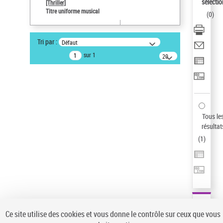
sélectio
[Thriller]
Pays
Titre uniforme musical
(
0
)
ne s'applique pas
Type de notice d'autorité
Tri par :
Défaut
Titre uniforme musical
sur 1
20
Œuvre
résultats/page
Sauvegarder votre recherche
AFFINER
Type de notice d'autorité
Tous le
Œuvre
(1)
résultat
Titre uniforme musical
(1)
(
1
)
Statut de la notice d’autorité
Pays
Auteur d’œuvre
Ce site utilise des cookies et vous donne le contrôle sur ceux que vous