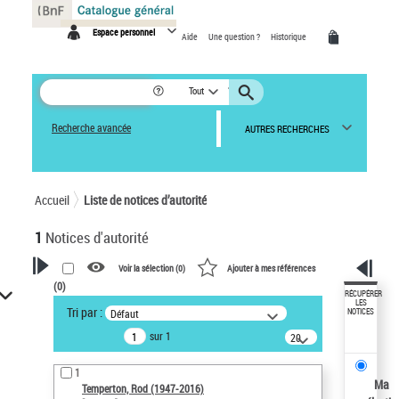
Panneau de gestion des cookies
Espace personnel
Aide
Une question ?
Historique
Tout
Recherche avancée
AUTRES RECHERCHES
Accueil
Liste de notices d’autorité
1
Notices d'autorité
Voir la sélection (
0
)
Ajouter à mes références
(
0
)
VOTRE RECHERCHE
RÉCUPÉRER
LES
Tri par :
Défaut
NOTICES
Recherche avancée dans les
sur 1
notices d’autorité
20
résultats/page
Œuvres liées à l'auteur :
1
Temperton, Rod (1947-2016)
Ma
Temperton, Rod (1947-2016)