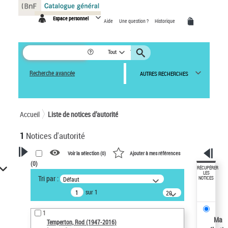
Panneau de gestion des cookies
Espace personnel
Aide
Une question ?
Historique
Tout
Recherche avancée
AUTRES RECHERCHES
Accueil
Liste de notices d’autorité
1
Notices d'autorité
Voir la sélection (
0
)
Ajouter à mes références
(
0
)
VOTRE RECHERCHE
RÉCUPÉRER
LES
Tri par :
Défaut
NOTICES
Recherche avancée dans les
sur 1
notices d’autorité
20
résultats/page
Œuvres liées à l'auteur :
1
Temperton, Rod (1947-2016)
Ma
Temperton, Rod (1947-2016)