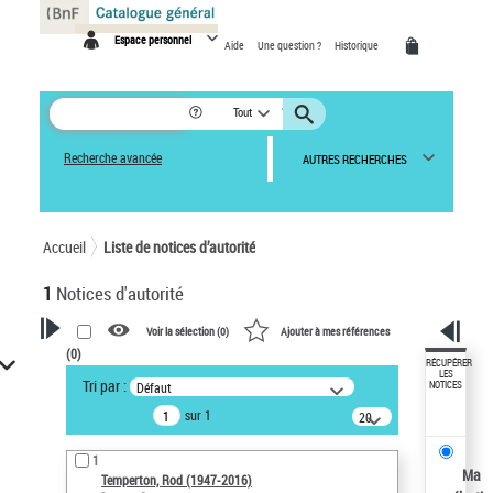
Panneau de gestion des cookies
Espace personnel
Aide
Une question ?
Historique
Tout
Recherche avancée
AUTRES RECHERCHES
Accueil
Liste de notices d’autorité
1
Notices d'autorité
Voir la sélection (
0
)
Ajouter à mes références
(
0
)
VOTRE RECHERCHE
RÉCUPÉRER
LES
Tri par :
Défaut
NOTICES
Recherche avancée dans les
sur 1
notices d’autorité
20
résultats/page
Œuvres liées à l'auteur :
1
Temperton, Rod (1947-2016)
Ma
Temperton, Rod (1947-2016)