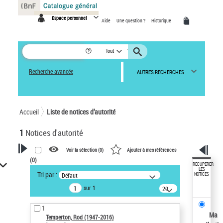
Panneau de gestion des cookies
Espace personnel
Aide
Une question ?
Historique
Tout
Recherche avancée
AUTRES RECHERCHES
Accueil
Liste de notices d’autorité
1
Notices d'autorité
Voir la sélection (
0
)
Ajouter à mes références
(
0
)
VOTRE RECHERCHE
RÉCUPÉRER
LES
Tri par :
Défaut
NOTICES
Recherche avancée dans les
sur 1
notices d’autorité
20
résultats/page
Œuvres liées à l'auteur :
1
Temperton, Rod (1947-2016)
Ma
Temperton, Rod (1947-2016)