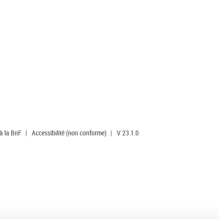
 à la BnF
|
Accessibilité (non conforme)
|
V 23.1.0