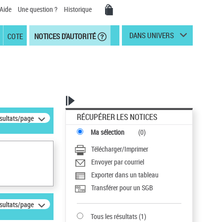
Aide
Une question ?
Historique
DANS UNIVERS
COTE
NOTICES D'AUTORITÉ
RÉCUPÉRER LES NOTICES
ésultats/page
Ma sélection
(
0
)
Télécharger/Imprimer
Envoyer par courriel
Exporter dans un tableau
Transférer pour un SGB
ésultats/page
Tous les résultats
(
1
)