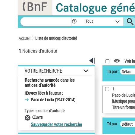
Panneau de gestion des cookies
Tout
Accueil
Liste de notices d’autorité
1
Notices d'autorité
Voir la
VOTRE RECHERCHE
Tri par :
Défaut
Recherche avancée dans les
notices d’autorité
1
Œuvres liées à l'auteur :
Paco de Lucí
Paco de Lucía (1947-2014)
[Musique pour
Titre uniform
Type de notice d'autorité
Œuvre
Tri par :
Défaut
Sauvegarder votre recherche